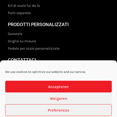
Kit di scale fai da te
Parti separate
PRODOTTI PERSONALIZZATI
Generale
Griglia su misura
Pedate per scale personalizzate
CONTATTACI
Staal- en ijzerwarenshop BV
We use cookies to optimize our website and our service.
Wittebolgrasbeemd 26,
5551 HZ Valkenswaard
Accepteren
Paesi Bassi
+31 (0)40 21 80 444
Weigeren
Disclaimer sulla privacy
Preferences