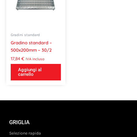
Gradini standard
Gradino standard –
500x200mm – 30/2
17,84
€
IVA inclusa
Aggiungi al
carrello
GRIGLIA
Selezione rapida