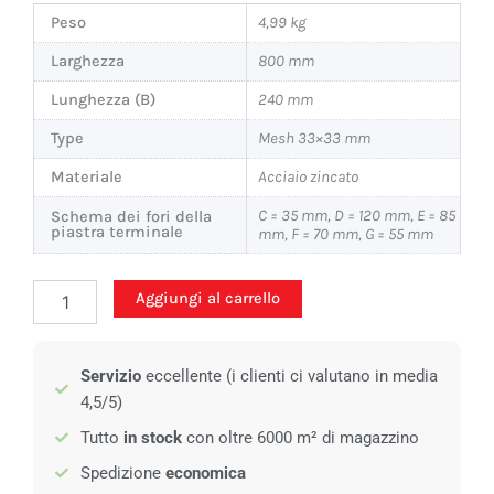
Peso
4,99 kg
Larghezza
800 mm
Lunghezza (B)
240 mm
Type
Mesh 33×33 mm
Materiale
Acciaio zincato
C = 35 mm, D = 120 mm, E = 85
Schema dei fori della
piastra terminale
mm, F = 70 mm, G = 55 mm
Gradino
Aggiungi al carrello
standard
-
800x240mm
Servizio
eccellente (i clienti ci valutano in media
-
30/2
4,5/5)
quantità
Tutto
in stock
con oltre 6000 m² di magazzino
Spedizione
economica