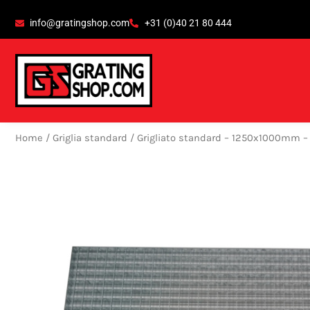
Vai
contenuto
info@gratingshop.com
+31 (0)40 21 80 444
al
contenuto
Home
/
Griglia standard
/ Grigliato standard – 1250x1000mm –