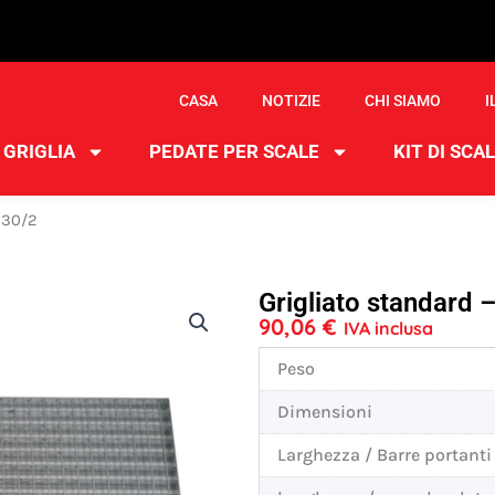
CASA
NOTIZIE
CHI SIAMO
I
GRIGLIA
PEDATE PER SCALE
KIT DI SCAL
 30/2
Grigliato standar
90,06
€
IVA inclusa
Peso
Dimensioni
Larghezza / Barre portanti