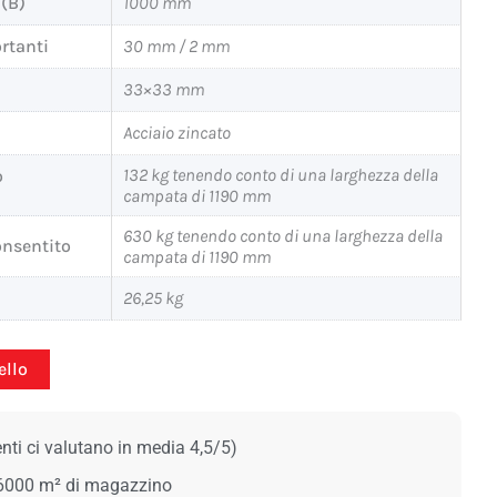
 (B)
1000 mm
ortanti
30 mm / 2 mm
33×33 mm
Acciaio zincato
132 kg tenendo conto di una larghezza della
o
campata di 1190 mm
630 kg tenendo conto di una larghezza della
onsentito
campata di 1190 mm
26,25 kg
ello
ienti ci valutano in media 4,5/5)
 6000 m² di magazzino