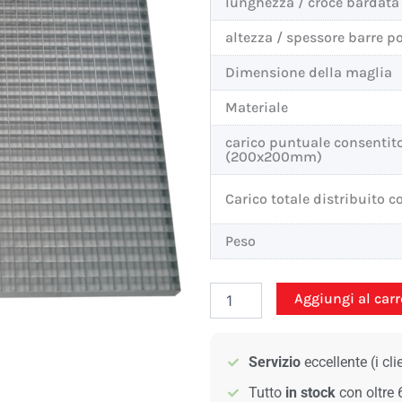
lunghezza / croce bardata
altezza / spessore barre p
Dimensione della maglia
Materiale
carico puntuale consentit
(200x200mm)
Carico totale distribuito c
Peso
Grigliato
Aggiungi al carr
standard
-
1250x1000mm
Servizio
eccellente (i cl
-
30/2
Tutto
in stock
con oltre
quantità