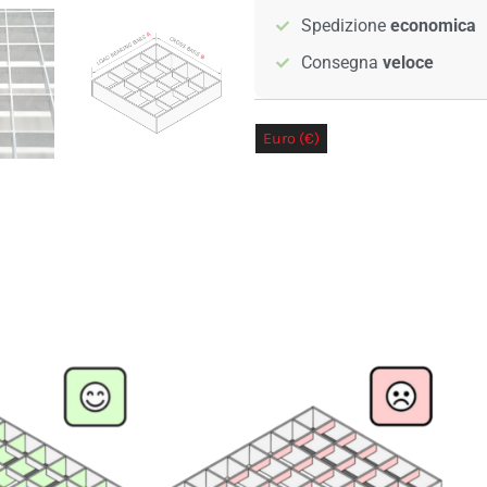
Spedizione
economica
Consegna
veloce
Euro (€)
Sterline Britanniche 