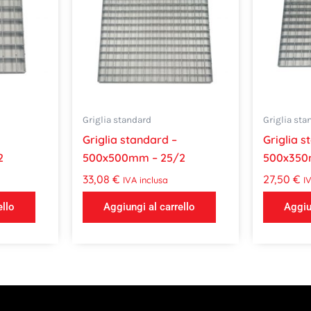
Griglia standard
Griglia sta
Griglia standard –
Griglia s
2
500x500mm – 25/2
500x350
33,08
€
27,50
€
IVA inclusa
I
ello
Aggiungi al carrello
Aggiu