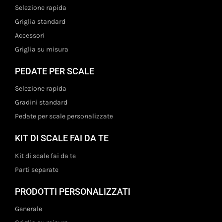
s
Selezione rapida
l
Griglia standard
i
Accessori
v
e
Griglia su misura
l
l
PEDATE PER SCALE
o
t
Selezione rapida
o
Gradini standard
t
a
Pedate per scale personalizzate
l
e
KIT DI SCALE FAI DA TE
d
a
Kit di scale fai da te
1
Parti separate
a
1
PRODOTTI PERSONALIZZATI
,
8
Generale
m