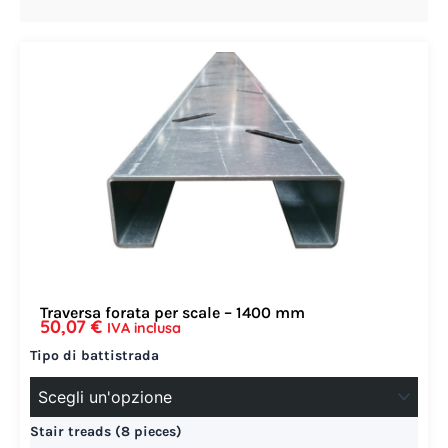
Traversa forata per scale – 1400 mm
50,07
€
IVA inclusa
S
Tipo di battistrada
c
a
l
a
Stair treads (8 pieces)