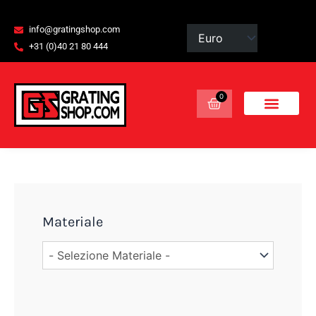
Vai
contenuto
al
info@gratingshop.com
contenuto
+31 (0)40 21 80 444
0
Basket
Materiale